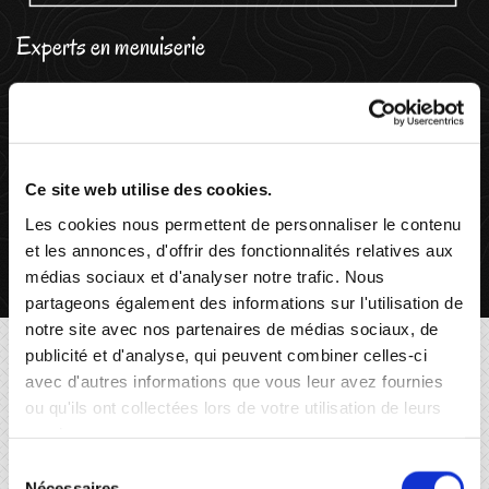
Experts en menuiserie
CJP Isolation effectue tous les travaux de menuiserie
permettant l'isolation intégrale, comme le
remplacement de portes, de cadres, de fenêtres, etc.
Ce site web utilise des cookies.
Exploitant des matériaux de haute qualité comme le
Les cookies nous permettent de personnaliser le contenu
PVC, le bois et l'aluminium, nous répondons aux
et les annonces, d'offrir des fonctionnalités relatives aux
besoins spécifiques de nos clients.
médias sociaux et d'analyser notre trafic. Nous
partageons également des informations sur l'utilisation de
notre site avec nos partenaires de médias sociaux, de
L'importance du devis
publicité et d'analyse, qui peuvent combiner celles-ci
avec d'autres informations que vous leur avez fournies
ou qu'ils ont collectées lors de votre utilisation de leurs
Se distinguant par son approche sur mesure, CJP
services.
Isolation réalise ses devis sur mesure, pour parfaire le
Sélection
remplacement éventuel de volets et portes de garage,
Nécessaires