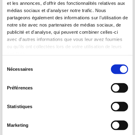
Durée : 1 an.
et les annonces, d'offrir des fonctionnalités relatives aux
médias sociaux et d'analyser notre trafic. Nous
Fournisseur : Google.
partageons également des informations sur l'utilisation de
notre site avec nos partenaires de médias sociaux, de
publicité et d'analyse, qui peuvent combiner celles-ci
avec d'autres informations que vous leur avez fournies
· gid
ou qu'ils ont collectées lors de votre utilisation de leurs
But : Enregistrer un identifiant unique utilisé pour
services.
générer des données statistiques sur la façon dont le
Sélection
Nécessaires
du
visiteur utilise le site internet.
consentement
Durée : 24 heures.
Préférences
Fournisseur : Google.
Statistiques
· gat
Marketing
But : Utilisé par Google Analytics pour contrôler le