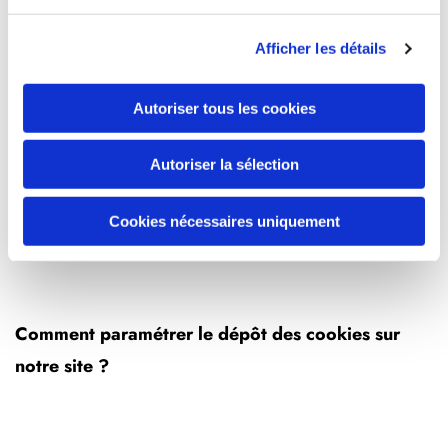
taux de requête.
Durée : 1 an.
Afficher les détails
Fournisseur : Google.
Autoriser tous les cookies
Autoriser la sélection
A noter : aucune de ces informations ne peut être
utilisée pour identifier des visiteurs car toutes les
Cookies nécessaires uniquement
données sont anonymisées.
Comment paramétrer le dépôt des cookies sur
notre site ?