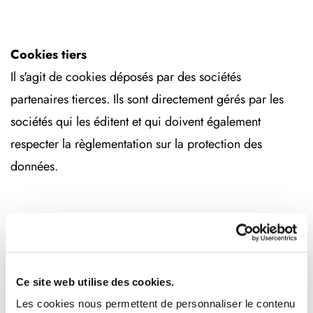
Cookies tiers
Il s'agit de cookies déposés par des sociétés
partenaires tierces. Ils sont directement gérés par les
sociétés qui les éditent et qui doivent également
respecter la règlementation sur la protection des
données.
· ga
But : Enregistrer un identifiant unique utilisé pour
générer des données statistiques sur la façon dont le
Ce site web utilise des cookies.
visiteur utilise le site internet.
Les cookies nous permettent de personnaliser le contenu